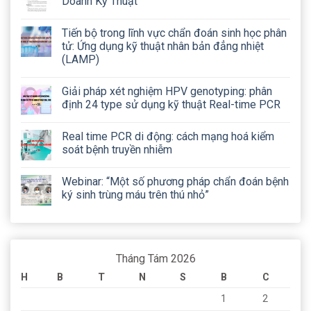
Doanh Kỹ Thuật
Tiến bộ trong lĩnh vực chẩn đoán sinh học phân
tử: Ứng dụng kỹ thuật nhân bản đẳng nhiệt
(LAMP)
Giải pháp xét nghiệm HPV genotyping: phân
định 24 type sử dụng kỹ thuật Real-time PCR
Real time PCR di động: cách mạng hoá kiểm
soát bệnh truyền nhiễm
Webinar: “Một số phương pháp chẩn đoán bệnh
ký sinh trùng máu trên thú nhỏ”
Tháng Tám 2026
H
B
T
N
S
B
C
1
2