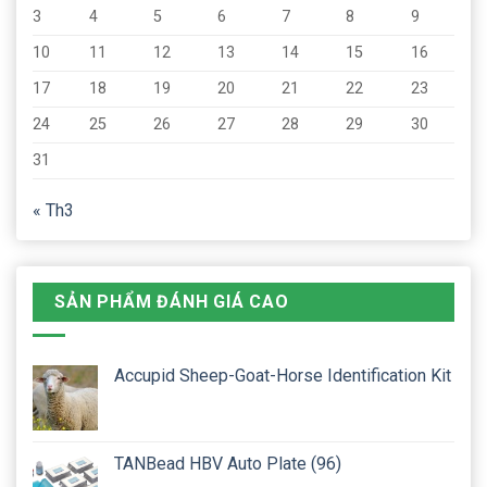
3
4
5
6
7
8
9
10
11
12
13
14
15
16
17
18
19
20
21
22
23
24
25
26
27
28
29
30
31
« Th3
SẢN PHẨM ĐÁNH GIÁ CAO
Accupid Sheep-Goat-Horse Identification Kit
TANBead HBV Auto Plate (96)