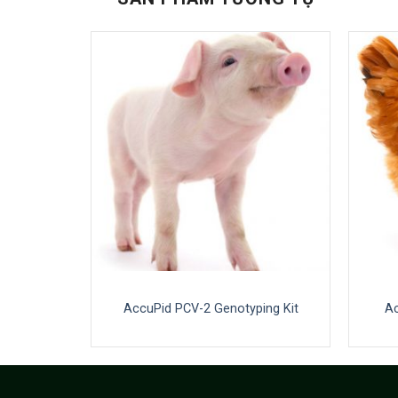
te (96)
AccuPid PCV-2 Genotyping Kit
Ac