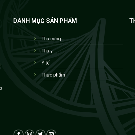
DANH MỤC SẢN PHẨM
T
Thú cưng
Thú y
Y tế
,
Thực phẩm
p