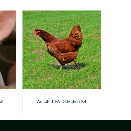
it
AccuPid IBV Detection Kit