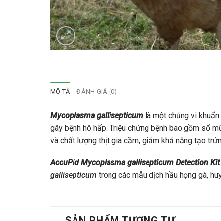
MÔ TẢ
ĐÁNH GIÁ (0)
Mycoplasma gallisepticum
là một chủng vi khuẩn 
gây bệnh hô hấp. Triệu chứng bệnh
bao gồm sổ mũi
và chất lượng thịt gia cầm, giảm khả năng tạo trứ
AccuPid Mycoplasma gallisepticum Detection Kit
gallisepticum
trong các mẫu dịch hầu họng gà, huy
SẢN PHẨM TƯƠNG TỰ