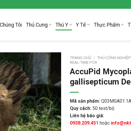
Chúng Tôi
Thú Cưng
Thú Y
Y Tế
Thực Phẩm
T
TRANG CHỦ
/
THÚ CÔNG NGHIỆ
REAL-TIME PCR
AccuPid Mycop
gallisepticum De
Mã sản phẩm:
Q03MGA01.1
Quy cách:
50 test/bộ
Liên hệ báo giá:
0938.209.451
hoặc
info@nk