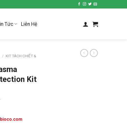
in Tức
Liên Hệ
P
/
KIT TÁCH CHIẾT &
lasma
tection Kit
A
tbioco.com