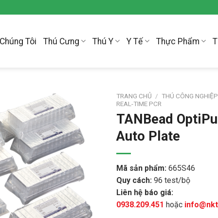
Chúng Tôi
Thú Cưng
Thú Y
Y Tế
Thực Phẩm
T
TRANG CHỦ
/
THÚ CÔNG NGHIỆ
REAL-TIME PCR
TANBead OptiPur
Auto Plate
Mã sản phẩm:
665S46
Quy cách:
96 test/bộ
Liên hệ báo giá:
0938.209.451
hoặc
info@nk