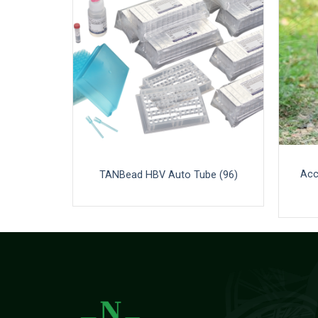
Acc
on Kit
TANBead HBV Auto Tube (96)