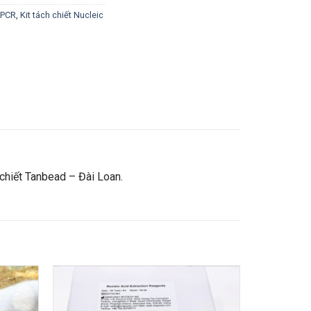
e PCR
,
Kit tách chiết Nucleic
chiết Tanbead – Đài Loan.