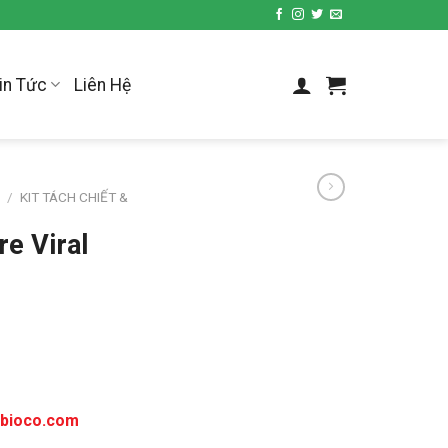
in Tức
Liên Hệ
P
/
KIT TÁCH CHIẾT &
e Viral
tbioco.com