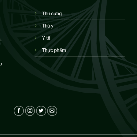
Thú cưng
Thú y
Y tế
,
Thực phẩm
p