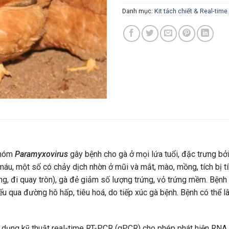
Danh mục:
Kit tách chiết & Real-tim
nhóm
Paramyxovirus
gây bệnh cho gà ở mọi lứa tuổi, đặc trưng bởi 
ó máu, một số có chảy dịch nhờn ở mũi và mắt, mào, mồng, tích bị 
ung, đi quay tròn), gà đẻ giảm số lượng trứng, vỏ trứng mềm. Bệnh 
ếu qua đường hô hấp, tiêu hoá, do tiếp xúc gà bệnh. Bệnh có thể 
dụng kỹ thuật real-time RT-PCR (qPCR) cho phép phát hiện RNA