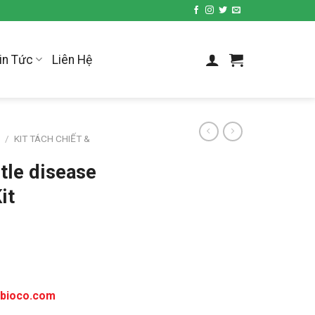
in Tức
Liên Hệ
P
/
KIT TÁCH CHIẾT &
le disease
it
tbioco.com