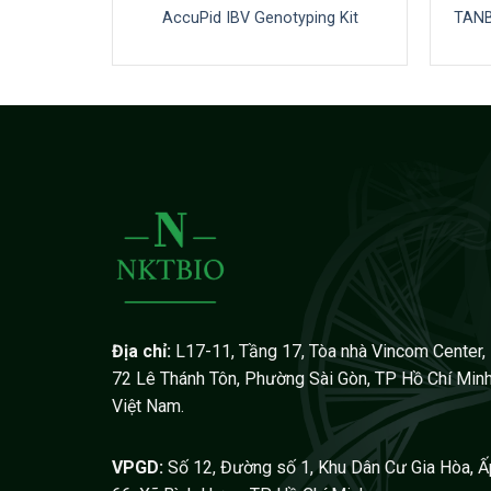
e (96)
AccuPid IBV Genotyping Kit
TANB
Địa chỉ:
L17-11, Tầng 17, Tòa nhà Vincom Center,
72 Lê Thánh Tôn, Phường Sài Gòn, TP Hồ Chí Minh
Việt Nam.
VPGD:
Số 12, Đường số 1, Khu Dân Cư Gia Hòa, Ấ