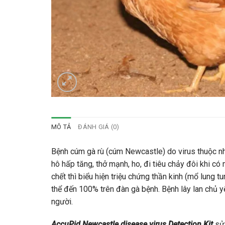
MÔ TẢ
ĐÁNH GIÁ (0)
Bệnh cúm gà rù (cúm Newcastle) do virus thuộc 
hô hấp tăng, thở mạnh, ho, đi tiêu chảy đôi khi c
chết thì biểu hiện triệu chứng thần kinh (mổ lung t
thể đến 100% trên đàn gà bệnh. Bệnh lây lan chủ y
người.
AccuPid Newcastle disease virus Detection Kit
sử 