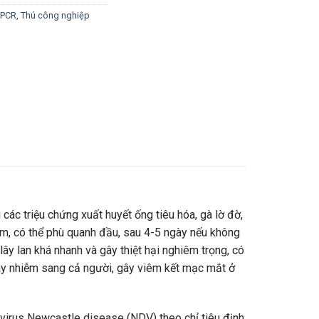
e PCR
,
Thú công nghiệp
các triệu chứng xuất huyết ống tiêu hóa, gà lờ đờ,
tím, có thể phù quanh đầu, sau 4-5 ngày nếu không
lây lan khá nhanh và gây thiệt hại nghiêm trọng, có
lây nhiễm sang cả người, gây viêm kết mạc mắt ở
 virus Newcastle disease (NDV)
theo chỉ tiêu định