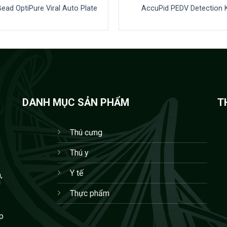
ead OptiPure Viral Auto Plate
AccuPid PEDV Detection K
DANH MỤC SẢN PHẨM
T
Thú cưng
Thú y
Y tế
,
Thực phẩm
p