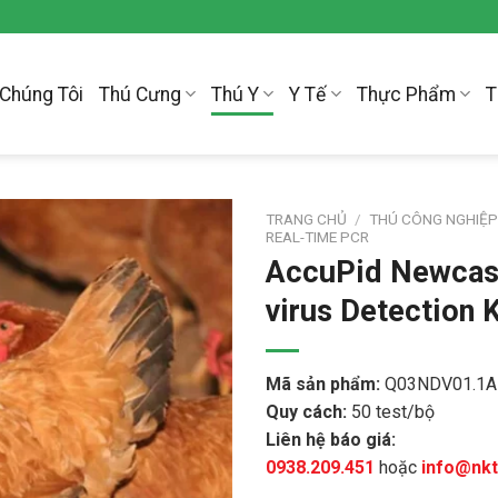
Chúng Tôi
Thú Cưng
Thú Y
Y Tế
Thực Phẩm
T
TRANG CHỦ
/
THÚ CÔNG NGHIỆ
REAL-TIME PCR
AccuPid Newcast
virus Detection K
Mã sản phẩm:
Q03NDV01.1A
Quy cách:
50 test/bộ
Liên hệ báo giá:
0938.209.451
hoặc
info@nk