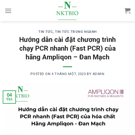
Skip
to
content
TIN TỨC
,
TIN TỨC TRONG NGÀNH
Hướng dẫn cài đặt chương trình
chạy PCR nhanh (Fast PCR) của
hãng Ampliqon – Đan Mạch
POSTED ON
4 THÁNG MỘT, 2023
BY
ADMIN
04
Th1