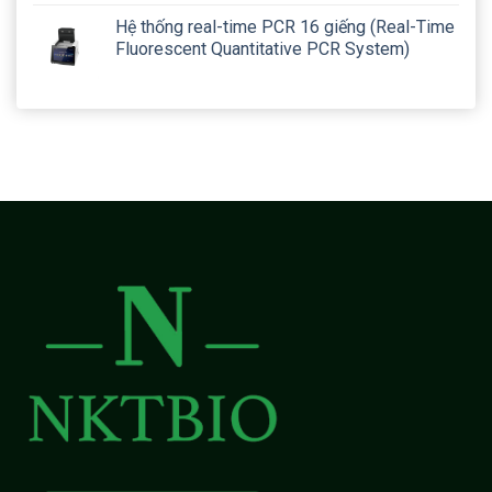
Hệ thống real-time PCR 16 giếng (Real-Time
Fluorescent Quantitative PCR System)