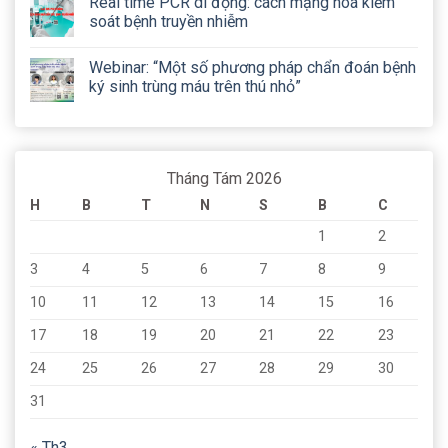
Real time PCR di động: cách mạng hoá kiểm
soát bệnh truyền nhiễm
Webinar: “Một số phương pháp chẩn đoán bệnh
ký sinh trùng máu trên thú nhỏ”
Tháng Tám 2026
H
B
T
N
S
B
C
1
2
3
4
5
6
7
8
9
10
11
12
13
14
15
16
17
18
19
20
21
22
23
24
25
26
27
28
29
30
31
« Th3