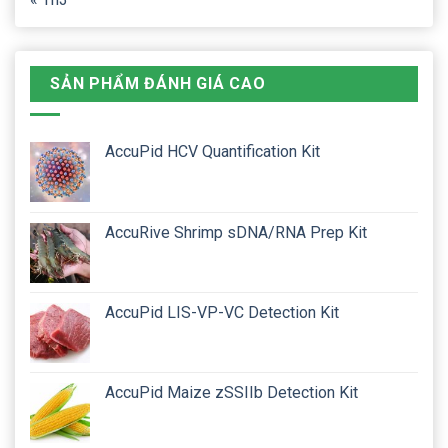
SẢN PHẨM ĐÁNH GIÁ CAO
AccuPid HCV Quantification Kit
AccuRive Shrimp sDNA/RNA Prep Kit
AccuPid LIS-VP-VC Detection Kit
AccuPid Maize zSSIIb Detection Kit