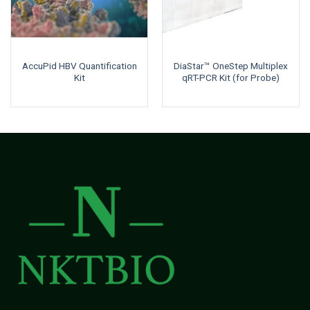
AccuPid HBV Quantification
DiaStar™ OneStep Multiplex
Kit
qRT-PCR Kit (for Probe)