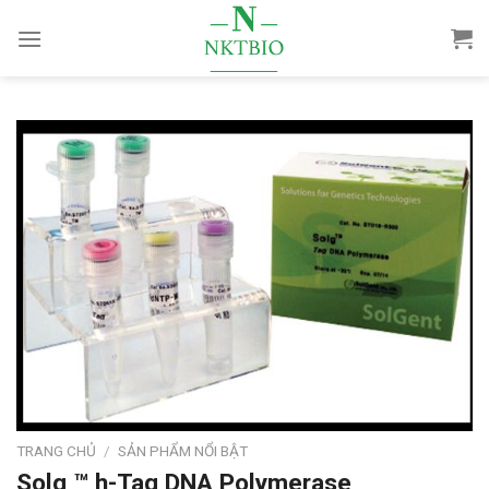
Skip
to
content
TRANG CHỦ
/
SẢN PHẨM NỔI BẬT
Solg ™ h-Taq DNA Polymerase