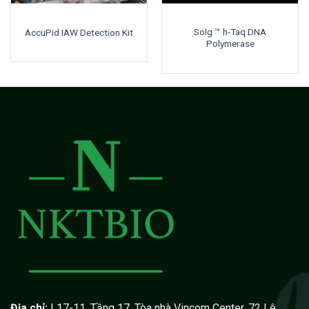
Solg ™ h-Taq DNA
AccuPid IAW Detection Kit
Polymerase
Địa chỉ:
L17-11, Tầng 17, Tòa nhà Vincom Center, 72 Lê