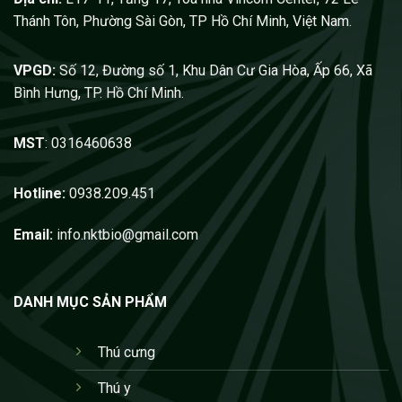
Thánh Tôn, Phường Sài Gòn, TP Hồ Chí Minh, Việt Nam.
VPGD:
Số 12, Đường số 1, Khu Dân Cư Gia Hòa, Ấp 66, Xã
Bình Hưng, TP. Hồ Chí Minh.
MST
: 0316460638
Hotline:
0938.209.451
Email:
info.nktbio@gmail.com
DANH MỤC SẢN PHẨM
Thú cưng
Thú y