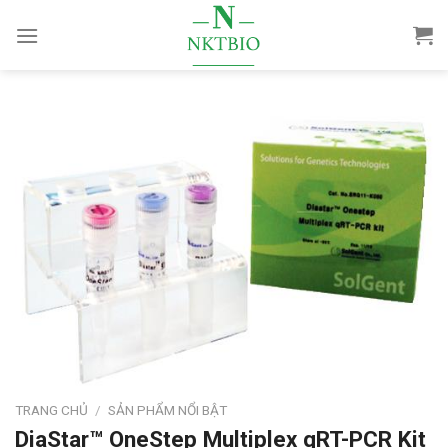
Skip
to
content
TRANG CHỦ
/
SẢN PHẨM NỔI BẬT
DiaStar™ OneStep Multiplex qRT-PCR Kit