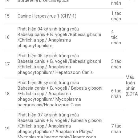
14
Bordetella bronchiseptica
nhân
1 tác
15
Canine Herpesvirus 1 (CHV-1)
nhân
Phát hiện 04 ký sinh trùng máu
4
Babesia canis + B. vogeli /Babesia gibsoni
16
tác
/Ehrlichia spp./ Anaplasma
nhân
phagocytophilum
Phát hiện 05 ký sinh trùng máu
Babesia canis + B. vogeli /Babesia gibsoni
5 tác
17
/Ehrlichia spp./ Anaplasma
nhân
phagocytophilum/ Hepatozoon Canis
Máu
Phát hiện 06 ký sinh trùng máu
toàn
Babesia canis + B. vogeli / Babesia gibsoni
phẩn
6 tác
18
/Ehrlichia spp./ Anaplasma
(EDTA
nhân
phagocytophilum/ Mycoplasma
haemocanis/Hepatozoon Canis
Phát hiện 07 ký sinh trùng máu
Babesia canis + B. vogeli / Babesia gibsoni
/Ehrlichia spp./ Anaplasma
7 tác
19
phagocytophilum/ Anaplasma Platys/
nhân
Mycoplasma haemocanis/Hepatozoon