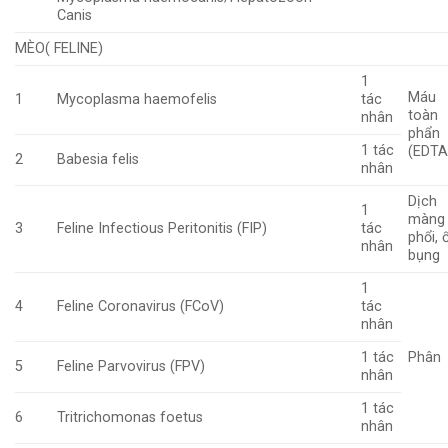
Canis
MÈO( FELINE)
1
Máu
1
Mycoplasma haemofelis
tác
toàn
nhân
phẩn
1 tác
(EDTA
2
Babesia felis
nhân
Dịch
1
màng
3
Feline Infectious Peritonitis (FIP)
tác
phổi, 
nhân
bụng
1
4
Feline Coronavirus (FCoV)
tác
nhân
1 tác
Phân
5
Feline Parvovirus (FPV)
nhân
1 tác
6
Tritrichomonas foetus
nhân