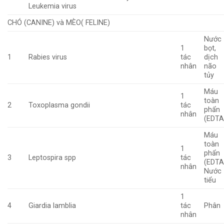
Leukemia virus
CHÓ (CANINE) và MÈO( FELINE)
Nước
1
bọt,
1
Rabies virus
tác
dịch
nhân
não
tủy
Máu
1
toàn
2
Toxoplasma gondii
tác
phẩn
nhân
(EDTA
Máu
toàn
1
phẩn
3
Leptospira spp
tác
(EDTA
nhân
Nước
tiểu
1
4
Giardia lamblia
tác
Phân
nhân