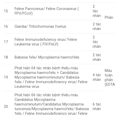
2
Feline Parvovinus/ Feline Coronavirus (
15
tác
FPV/FCoV)
nhân
Phân
2 tác
16
Giardia/ Tritrichomonas foetus
nhân
2
Feline Immunodeficiency virus/ Feline
17
tác
Leukemia virus ( FIV/FeLV)
nhân
2 tác
18
Babesia felis/ Mycoplasma haemofelis
nhân
Phát hiện 04 tác nhân bệnh thiếu máu
Máu
Mycoplasma haemofelis + Candidatus
4 tác
toàn
19
Mycoplasma haemominutum/ Babesia
nhân
phẩn
felis / Feline Immunodeficiency virus/ Feline
(EDTA
Leukemia virus
Phát hiện 06 tác nhân bệnh thiếu máu
Candidatus Mycoplasma
haemominutum/Candidatus Mycoplasma
6 tác
20
turicensis/Mycoplasma haemofelis/ Babesia
nhân
felis / Feline Immunodeficiency virus/ Feline