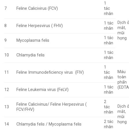
1
7
Feline Calicivirus (FCV)
tác
nhân
Dịch 
1 tác
8
Feline Herpesvirus ( FHV)
mắt,
nhân
mũi
1 tác
họng
9
Mycoplasma felis
nhân
1 tác
10
Chlamydia felis
nhân
1
Máu
11
Feline Immunodeficiency virus (FIV)
tác
toàn
nhân
phẩn
1 tác
(EDTA
12
Feline Leukemia virus (FeLV)
nhân
2
Feline Calicivinus/ Feline Herpesvirus (
Dịch 
13
tác
FCV/FHV)
mắt,
nhân
mũi
2 tác
họng
14
Chlamydia felis / Mycoplasma felis
nhân