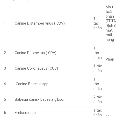
Máu
toàn
phần
1
(EDTA
1
Canine Distemper virus ( CDV)
tác
Dịch 
nhân
mắt,
mũi
họng
1
2
Canine Parvovirus ( CPV)
tác
nhân
Phân
1 tác
3
Canine Coronavirus (CCV)
nhân
1
4
Canine Babesia spp.
tác
nhân
2 tác
5
Babesia canis/ babesia gibsoni
nhân
1 tác
6
Ehrlichia spp.
nhân