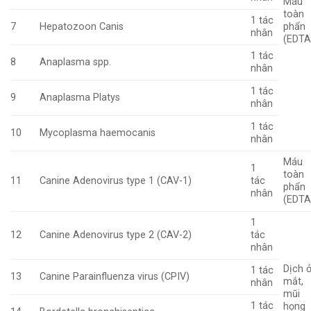
Máu
toàn
1 tác
7
Hepatozoon Canis
phẩn
nhân
(EDTA
1 tác
8
Anaplasma spp.
nhân
1 tác
9
Anaplasma Platys
nhân
1 tác
10
Mycoplasma haemocanis
nhân
Máu
1
toàn
11
Canine Adenovirus type 1 (CAV-1)
tác
phẩn
nhân
(EDTA
1
12
Canine Adenovirus type 2 (CAV-2)
tác
nhân
Dịch 
1 tác
13
Canine Parainfluenza virus (CPIV)
mắt,
nhân
mũi
1 tác
họng