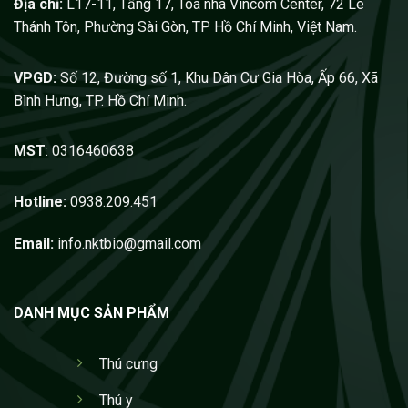
Địa chỉ:
L17-11, Tầng 17, Tòa nhà Vincom Center, 72 Lê
Thánh Tôn, Phường Sài Gòn, TP Hồ Chí Minh, Việt Nam.
VPGD:
Số 12, Đường số 1, Khu Dân Cư Gia Hòa, Ấp 66, Xã
Bình Hưng, TP. Hồ Chí Minh.
MST
: 0316460638
Hotline:
0938.209.451
Email:
info.nktbio@gmail.com
DANH MỤC SẢN PHẨM
Thú cưng
Thú y