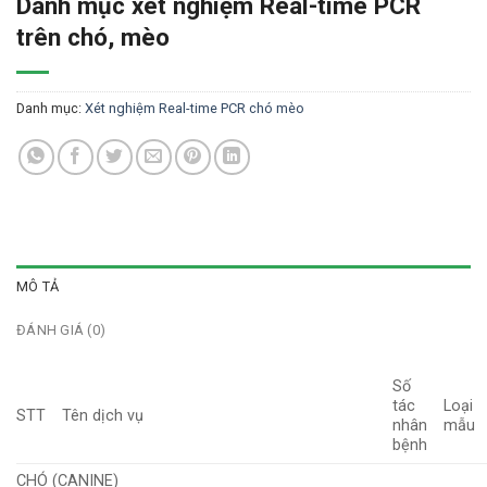
Danh mục xét nghiệm Real-time PCR
trên chó, mèo
Danh mục:
Xét nghiệm Real-time PCR chó mèo
MÔ TẢ
ĐÁNH GIÁ (0)
Số
tác
Loại
STT
Tên dịch vụ
nhân
mẫu
bệnh
CHÓ (CANINE)