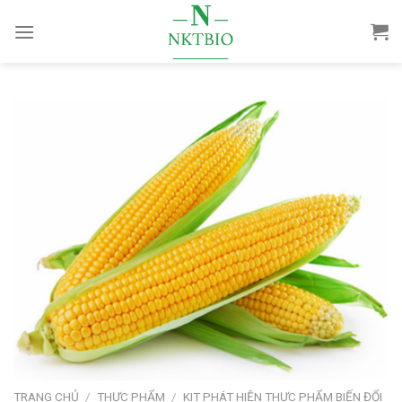
Skip
to
content
TRANG CHỦ
/
THỰC PHẨM
/
KIT PHÁT HIỆN THỰC PHẨM BIẾN ĐỔI