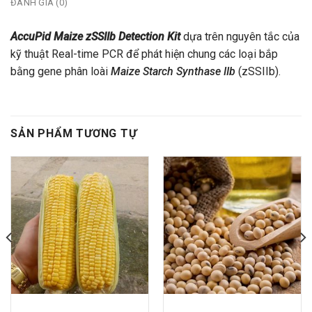
ĐÁNH GIÁ (0)
AccuPid Maize zSSIIb Detection Kit
dựa trên nguyên tắc của
kỹ thuật Real-time PCR để phát hiện chung các loại bắp
bằng gene phân loài
Maize Starch Synthase IIb
(zSSIIb).
SẢN PHẨM TƯƠNG TỰ