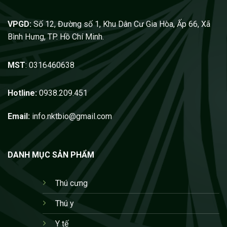
VPGD:
Số 12, Đường số 1, Khu Dân Cư Gia Hòa, Ấp 66, Xã
Bình Hưng, TP. Hồ Chí Minh.
MST
: 0316460638
Hotline:
0938.209.451
Email:
info.nktbio@gmail.com
DANH MỤC SẢN PHẨM
Thú cưng
Thú y
Y tế