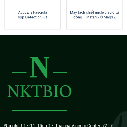
AccuElis Fasciola
Máy tách chiết nucleic acid tự
spp.Detection Kit
động – InstaNX® Mag32
Địa chỉ:
L17-11, Tầng 17, Tòa nhà Vincom Center, 72 Lê