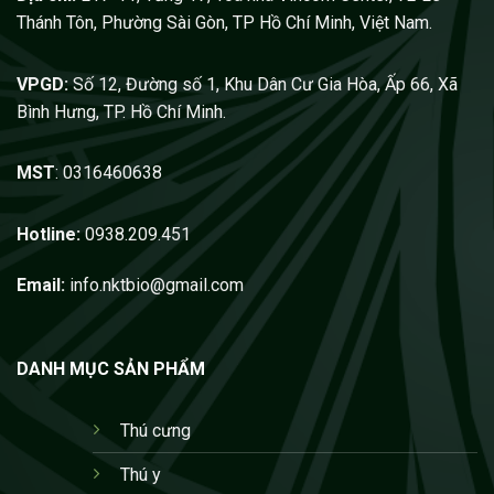
Thánh Tôn, Phường Sài Gòn, TP Hồ Chí Minh, Việt Nam.
VPGD:
Số 12, Đường số 1, Khu Dân Cư Gia Hòa, Ấp 66, Xã
Bình Hưng, TP. Hồ Chí Minh.
MST
: 0316460638
Hotline:
0938.209.451
Email:
info.nktbio@gmail.com
DANH MỤC SẢN PHẨM
Thú cưng
Thú y