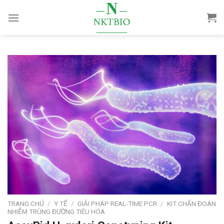
Skip
to
content
TRANG CHỦ
/
Y TẾ
/
GIẢI PHÁP REAL-TIME PCR
/
KIT CHẨN ĐOÁN
NHIỄM TRÙNG ĐƯỜNG TIÊU HÓA