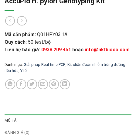
AccuPid H. pylori Genotyping Kit
Mã sản phẩm:
Q01HPY03.1A
Quy cách:
50 test/bộ
Liên hệ báo giá:
0938.209.451
hoặc
info@nktbioco.com
Danh mục:
Giải pháp Real-time PCR
,
Kit chẩn đoán nhiễm trùng đường
tiêu hóa
,
Y tế
MÔ TẢ
ĐÁNH GIÁ (0)